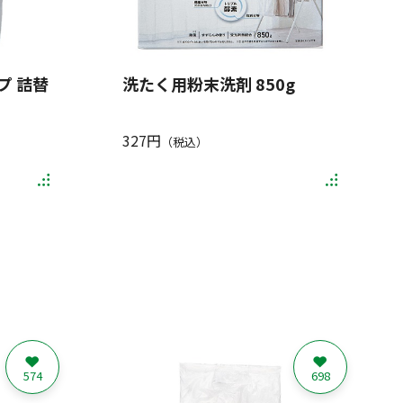
プ 詰替
洗たく用粉末洗剤 850g
327円
（税込）
574
698