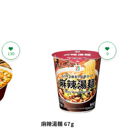
130
0
麻辣湯麺 67g