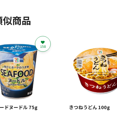
類似商品
158
ードヌードル 75g
きつねうどん 100g