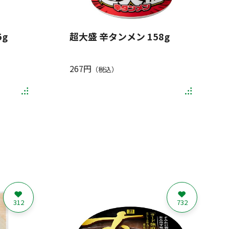
g
超大盛 辛タンメン 158g
267円
（税込）
312
732