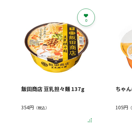
0
飯田商店 豆乳担々麺 137g
ちゃん
354円
105円
（税込）
（