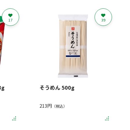
17
39
g
そうめん 500g
213円
（税込）