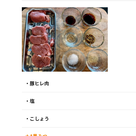
・豚ヒレ肉
・塩
・こしょう