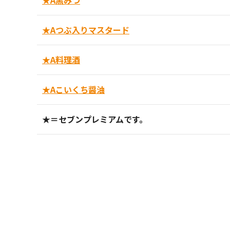
★A黒みつ
★Aつぶ入りマスタード
★A料理酒
★Aこいくち醤油
★＝セブンプレミアムです。