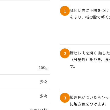
豚ヒレ肉に下味をつけ
1
をふり、指の腹で軽く
豚ヒレ肉を焼く 熱し
2
（分量外）をひき、強
す。
150g
少々
少々
焼き色がついたらひっ
3
に焼き色をつけます。