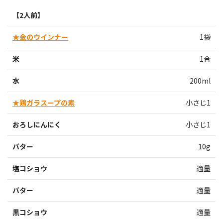
【2人前】
★金のウインナー
1袋
米
1合
水
200ml
★鶏ガラスープの素
小さじ1
おろしにんにく
小さじ1
バター
10g
塩コショウ
適量
バター
適量
黒コショウ
適量