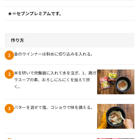
★＝セブンプレミアムです。
作り方
金のウインナーは斜めに切り込みを入れる。
1
米を研いで炊飯器に入れて水を注ぎ、1、鶏ガ
2
ラスープの素、おろしにんにくを加えて炊
く。
バターを混ぜて塩、コショウで味を調える。
3