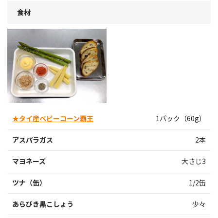
食材
★タイ産ベビーコーン覇王
1パック（60g）
アスパラガス
2本
マヨネーズ
大さじ3
ツナ（缶）
1/2缶
あらびき黒こしょう
少々