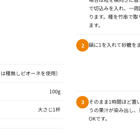
で切込みを入れ、一周
ります。種を竹串で取
ます。
鍋に1を入れて砂糖を
2
ピでは種無しピオーネを使用）
100g
そのまま1時間ほど置
3
大さじ1杯
うの果汁が染み出し、
OKです。