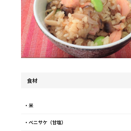
食材
・米
・ベニサケ（甘塩）