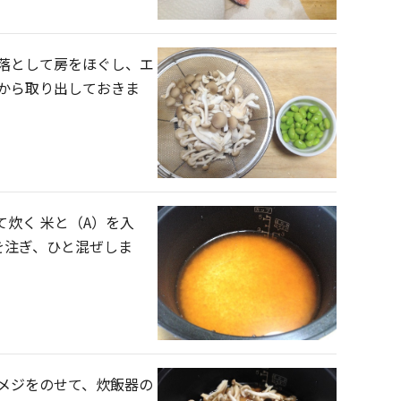
落として房をほぐし、エ
から取り出しておきま
て炊く 米と（A）を入
を注ぎ、ひと混ぜしま
メジをのせて、炊飯器の