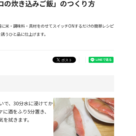
コの炊き込みご飯」のつくり方
器に米・調味料・具材をのせてスイッチONするだけの簡単レシピ
を誘うひと品に仕上げます。
といで、30分水に浸けてか
ケに酒をふり5分置き、
気を拭きます。