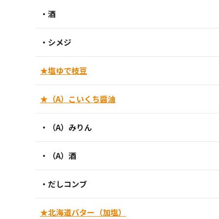
・酒
・シメジ
★塩ゆで枝豆
★（A）こいくち醤油
・（A）みりん
・（A）酒
・だしコンブ
★北海道バター（加塩）