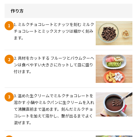
作り方
1. ミルクチョコレートとナッツを刻む ミルク
1
チョコレートとミックスナッツは細かく刻み
ます。
2. 具材をカットする フルーツとバウムクーヘ
2
ンは食べやすい大きさにカットして皿に盛り
付けます。
3. 温めた生クリームでミルクチョコレートを
3
溶かす 小鍋やミルクパンに生クリームを入れ
て沸騰直前まで温めます。刻んだミルクチョ
コレートを加えて溶かし、艶が出るまでよく
混ぜます。