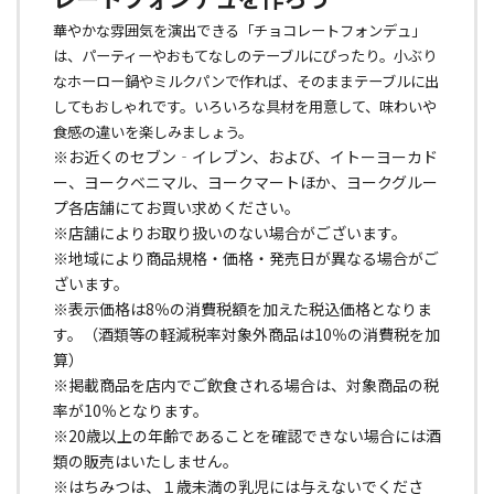
華やかな雰囲気を演出できる「チョコレートフォンデュ」
は、パーティーやおもてなしのテーブルにぴったり。小ぶり
なホーロー鍋やミルクパンで作れば、そのままテーブルに出
してもおしゃれです。いろいろな具材を用意して、味わいや
食感の違いを楽しみましょう。
※お近くのセブン‐イレブン、および、イトーヨーカド
ー、ヨークベニマル、ヨークマートほか、ヨークグルー
プ各店舗にてお買い求めください。
※店舗によりお取り扱いのない場合がございます。
※地域により商品規格・価格・発売日が異なる場合がご
ざいます。
※表示価格は8％の消費税額を加えた税込価格となりま
す。（酒類等の軽減税率対象外商品は10％の消費税を加
算）
※掲載商品を店内でご飲食される場合は、対象商品の税
率が10％となります。
※20歳以上の年齢であることを確認できない場合には酒
類の販売はいたしません。
※はちみつは、１歳未満の乳児には与えないでくださ