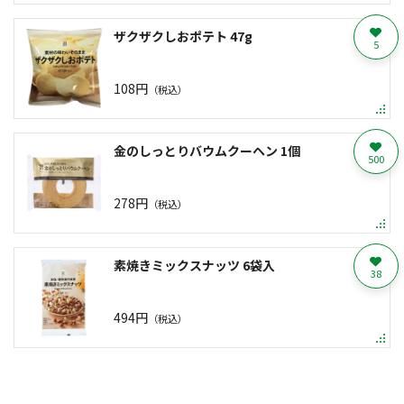
ザクザクしおポテト 47g
5
108円
（税込）
金のしっとりバウムクーヘン 1個
500
278円
（税込）
素焼きミックスナッツ 6袋入
38
494円
（税込）