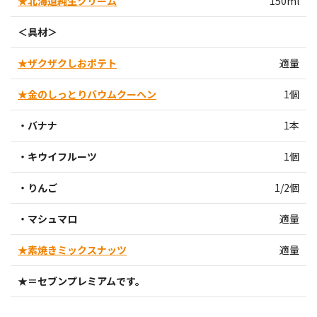
★北海道純生クリーム
150ml
＜具材＞
★ザクザクしおポテト
適量
★金のしっとりバウムクーヘン
1個
・バナナ
1本
・キウイフルーツ
1個
・りんご
1/2個
・マシュマロ
適量
★素焼きミックスナッツ
適量
★＝セブンプレミアムです。