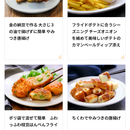
金の納豆で作る 大さじ３
フライドポテトに合うシー
の油で揚げずに簡単 やみ
ズニング チーズオニオン
つき唐揚げ
を絡めて美味しいポテトの
カマンベールディップ添え
ポリ袋で混ぜて簡単 ふわ
ちくわでやみつきの唐揚げ
っふわ枝豆はんぺんフライ