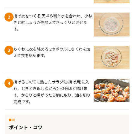
揚げ衣をつくる 天ぷら粉と水を合わせ、小ね
2
ぎと紅しょうがを加えてさっくりと混ぜま
す。
ちくわに衣を絡める 2のボウルにちくわを加
3
えて衣を絡めます。
揚げる 170℃に熱したサラダ油(揚げ用)に入
4
れ、ときどき返しながら2～3分ほど揚げま
す。からりと揚がったら網に取り、油を切り
完成です。
ポイント・コツ