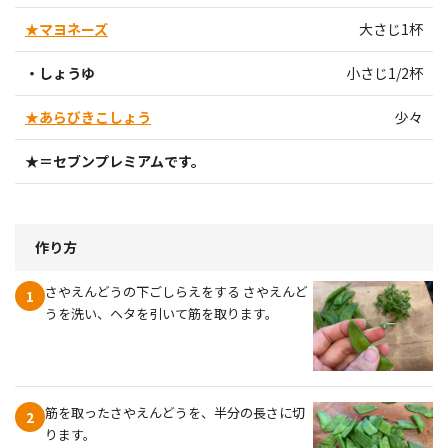
★マヨネーズ
大さじ1杯
・しょうゆ
小さじ1/2杯
★あらびきこしょう
少々
★＝セブンプレミアムです。
作り方
さやえんどうの下ごしらえをする さやえんど
1
うを洗い、ヘタを引いて筋を取ります。
筋を取ったさやえんどうを、半分の長さに切
2
ります。