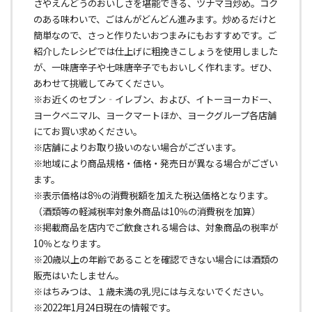
さやえんどうのおいしさを堪能できる、ツナマヨ炒め。コク
のある味わいで、ごはんがどんどん進みます。炒めるだけと
簡単なので、さっと作りたいおつまみにもおすすめです。ご
紹介したレシピでは仕上げに粗挽きこしょうを使用しました
が、一味唐辛子や七味唐辛子でもおいしく作れます。ぜひ、
あわせて挑戦してみてください。
※お近くのセブン‐イレブン、および、イトーヨーカドー、
ヨークベニマル、ヨークマートほか、ヨークグループ各店舗
にてお買い求めください。
※店舗によりお取り扱いのない場合がございます。
※地域により商品規格・価格・発売日が異なる場合がござい
ます。
※表示価格は8％の消費税額を加えた税込価格となります。
（酒類等の軽減税率対象外商品は10％の消費税を加算）
※掲載商品を店内でご飲食される場合は、対象商品の税率が
10％となります。
※20歳以上の年齢であることを確認できない場合には酒類の
販売はいたしません。
※はちみつは、１歳未満の乳児には与えないでください。
※2022年1月24日現在の情報です。