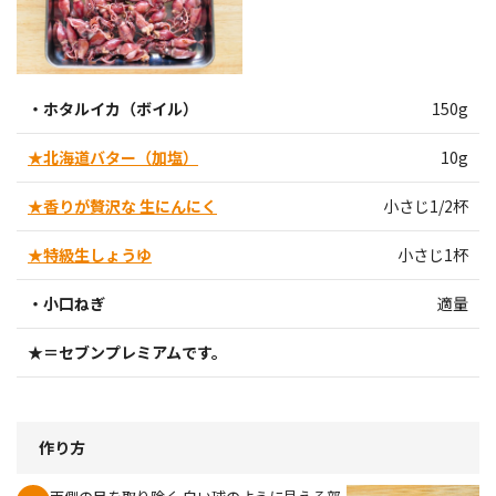
・ホタルイカ（ボイル）
150g
★北海道バター（加塩）
10g
★香りが贅沢な 生にんにく
小さじ1/2杯
★特級生しょうゆ
小さじ1杯
・小口ねぎ
適量
★＝セブンプレミアムです。
作り方