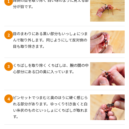
両側の目を取り除く 白い球のように見える部
1
分が目です。
目のまわりにある黒い部分もいっしょにつま
2
んで取り外します。同じようにして反対側の
目も取り除きます。
くちばしを取り除く くちばしは、腕の間の中
3
心部分にある口の奥に入っています。
ピンセットでつまむと奥のほうに硬く感じら
4
れる部分があります。ゆっくり引き抜くと白
い糸状のものといっしょにくちばしが取れま
す。