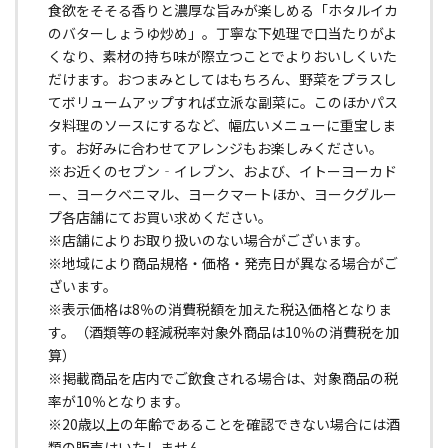
食欲をそそる香りと濃厚な旨みが楽しめる「ホタルイカ
のバターしょうゆ炒め」。丁寧な下処理で口当たりがよ
くなり、素材の持ち味が際立つことでよりおいしくいた
だけます。おつまみとしてはもちろん、野菜をプラスし
てボリュームアップすれば立派な副菜に。このほかパス
タ料理のソースにするなど、幅広いメニューに重宝しま
す。お好みに合わせてアレンジもお楽しみください。
※お近くのセブン‐イレブン、および、イトーヨーカド
ー、ヨークベニマル、ヨークマートほか、ヨークグルー
プ各店舗にてお買い求めください。
※店舗によりお取り扱いのない場合がございます。
※地域により商品規格・価格・発売日が異なる場合がご
ざいます。
※表示価格は8％の消費税額を加えた税込価格となりま
す。（酒類等の軽減税率対象外商品は10％の消費税を加
算）
※掲載商品を店内でご飲食される場合は、対象商品の税
率が10％となります。
※20歳以上の年齢であることを確認できない場合には酒
類の販売はいたしません。