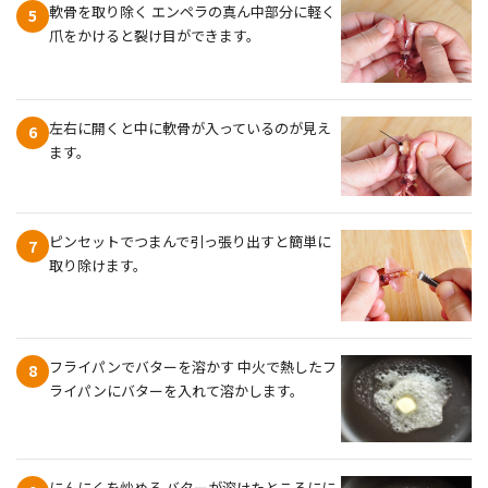
軟骨を取り除く エンペラの真ん中部分に軽く
5
爪をかけると裂け目ができます。
左右に開くと中に軟骨が入っているのが見え
6
ます。
ピンセットでつまんで引っ張り出すと簡単に
7
取り除けます。
フライパンでバターを溶かす 中火で熱したフ
8
ライパンにバターを入れて溶かします。
にんにくを炒める バターが溶けたところにに