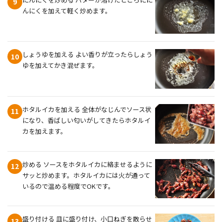
9
んにくを加えて軽く炒めます。
しょうゆを加える よい香りが立ったらしょう
10
ゆを加えてかき混ぜます。
ホタルイカを加える 全体がなじんでソース状
11
になり、香ばしい匂いがしてきたらホタルイ
カを加えます。
炒める ソースをホタルイカに絡ませるように
12
サッと炒めます。ホタルイカには火が通って
いるので温める程度でOKです。
盛り付ける 皿に盛り付け、小口ねぎを散らせ
13