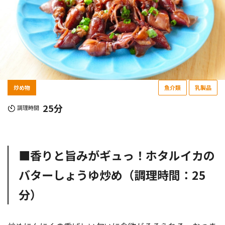
炒め物
魚介類
乳製品
25分
調理時間
■香りと旨みがギュっ！ホタルイカの
バターしょうゆ炒め（調理時間：25
分）