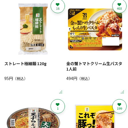
16
403
ストレート極細麵 120g
金の蟹トマトクリーム生パスタ
1人前
95円
494円
（税込）
（税込）
1
199