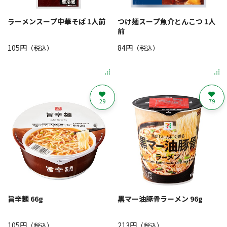
ラーメンスープ中華そば 1人前
つけ麺スープ魚介とんこつ 1人
前
105円
84円
（税込）
（税込）
29
79
旨辛麺 66g
黒マー油豚骨ラーメン 96g
105円
213円
（税込）
（税込）