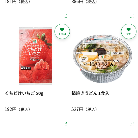
181円
386円
（税込）
（税込）
1204
393
くちどけいちご 50g
鍋焼きうどん 1食入
192円
527円
（税込）
（税込）