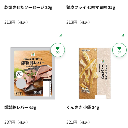
乾燥させたソーセージ 20g
鶏皮フライ 七味マヨ味 25g
213円
213円
（税込）
（税込）
55
57
燻製豚レバー 65g
くんさき 小袋 34g
237円
321円
（税込）
（税込）