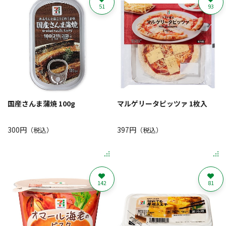
51
93
国産さんま蒲焼 100g
マルゲリータピッツァ 1枚入
300円
397円
（税込）
（税込）
142
81