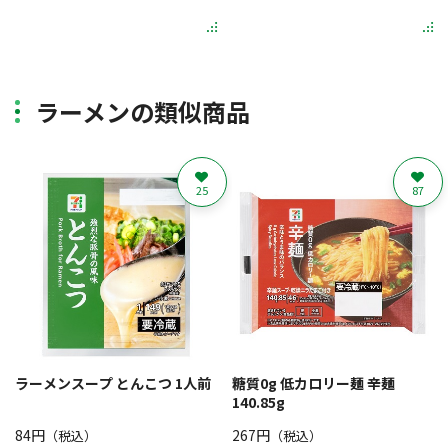
ラーメンの類似商品
25
87
ラーメンスープ とんこつ 1人前
糖質0g 低カロリー麺 辛麺
140.85g
84円
267円
（税込）
（税込）