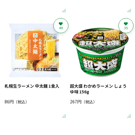
49
35
札幌生ラーメン 中太麺 1食入
超大盛 わかめラーメン しょう
ゆ味 156g
86円
267円
（税込）
（税込）