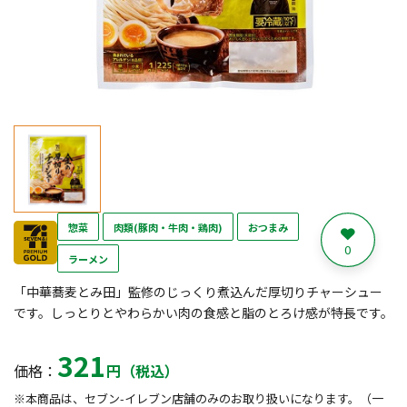
惣菜
肉類(豚肉・牛肉・鶏肉)
おつまみ
0
ラーメン
「中華蕎麦とみ田」監修のじっくり煮込んだ厚切りチャーシュー
です。しっとりとやわらかい肉の食感と脂のとろけ感が特長です。
321
価格：
円（税込）
※本商品は、セブン-イレブン店舗のみのお取り扱いになります。（一