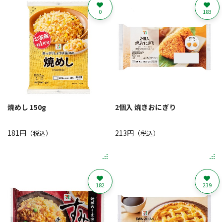
0
183
焼めし 150g
2個入 焼きおにぎり
181円
213円
（税込）
（税込）
182
239