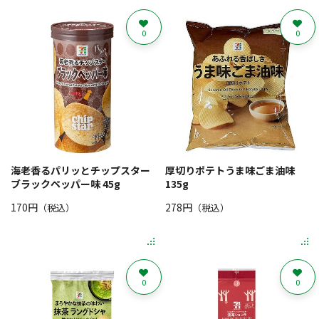
0
0
海老香るパリッとチップスター
厚切りポテトうま味ごま油味
ブラックペッパー味 45g
135g
170円
278円
（税込）
（税込）
0
0