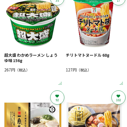
35
17
超大盛 わかめラーメン しょう
チリトマトヌードル 68g
ゆ味 156g
267円
127円
（税込）
（税込）
92
102