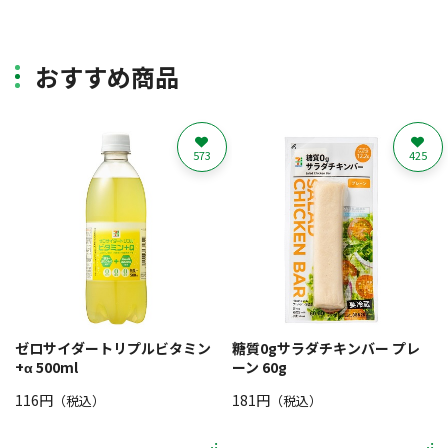
おすすめ商品
573
425
ゼロサイダートリプルビタミン
糖質0gサラダチキンバー プレ
+α 500ml
ーン 60g
116円
181円
（税込）
（税込）