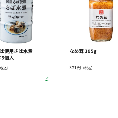
ば使用さば水煮
なめ茸 395g
×3個入
321円
税込）
（税込）