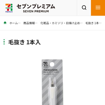
ホーム
商品情報
化粧品・カミソリ・日焼け止め
毛抜き 1本入
商品を探す
レシピを探す
毛抜き 1本入