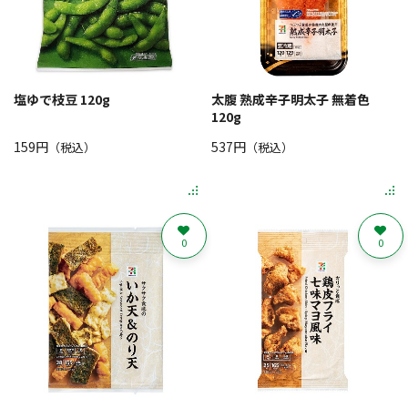
塩ゆで枝豆 120g
太腹 熟成辛子明太子 無着色
120g
159円
537円
（税込）
（税込）
0
0