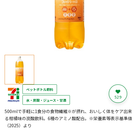
ペットボトル飲料
529
水・炭酸・ジュース・甘酒
500mlで手軽に1食分の食物繊維※が摂れ、おいしく体をケア出来
る柑橘味の炭酸飲料。6種のアミノ酸配合。※栄養素等表示基準値
（2025）より