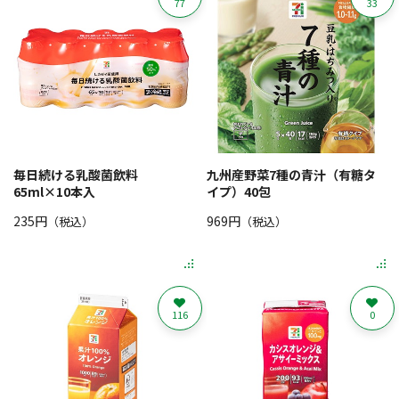
77
33
毎日続ける乳酸菌飲料
九州産野菜7種の青汁（有糖タ
65ml×10本入
イプ）40包
235円
969円
（税込）
（税込）
116
0