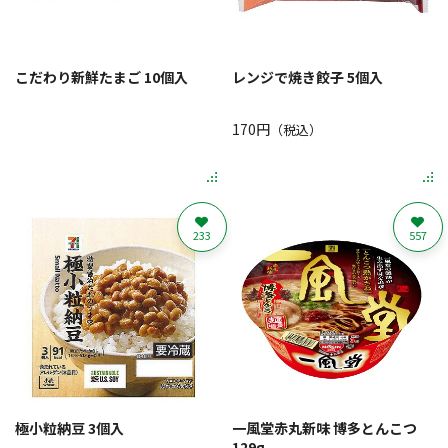
こだわり新鮮たまご 10個入
レンジで焼き餃子 5個入
170円
（税込）
233
557
極小粒納豆 3個入
一風堂赤丸新味 博多とんこつ
129g