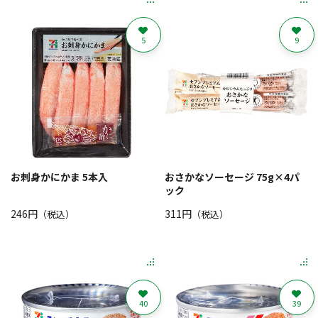
5
9
お刺身かにかま 5本入
おさかなソーセージ 75g×4パ
ック
246円
311円
（税込）
（税込）
40
39