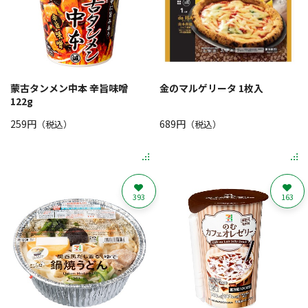
蒙古タンメン中本 辛旨味噌
金のマルゲリータ 1枚入
122g
259円
689円
（税込）
（税込）
393
163