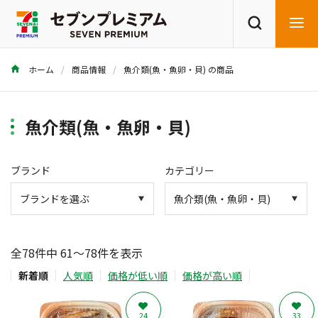
ホーム
商品情報
魚介類(魚・魚卵・貝) の商品
商品を探す
レシピを探す
魚介類(魚・魚卵・貝)
ブランド
カテゴリー
全78件中 61～78件を表示
新着順
人気順
価格が低い順
価格が高い順
24
33