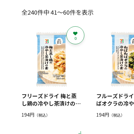
全240件中 41～60件を表示
0
フリーズドライ 梅と蒸
フルーズドライ
し鶏の冷やし茶漬けの素
ばオクラの冷や
7.8g
の素 6.7g
194円
194円
（税込）
（税込）