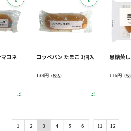
0
0
ナマヨネ
コッペパン たまご 1個入
黒糖蒸し
138円
116円
（税込）
（税
1
2
3
4
5
6
…
11
12