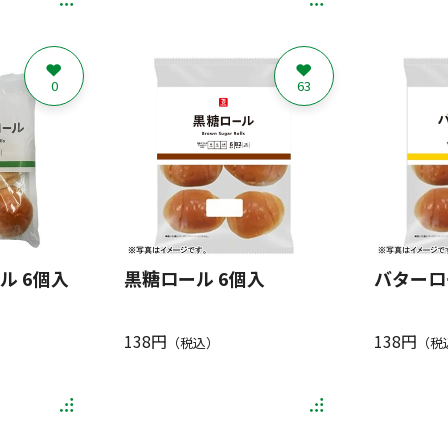
0
63
ル 6個入
黒糖ロール 6個入
バターロ
138円
138円
（税込）
（税