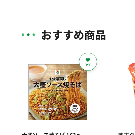
おすすめ商品
390
大盛ソース焼そば 163g
蒙古タ