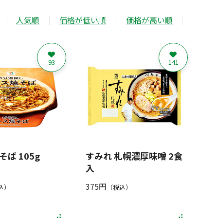
人気順
価格が低い順
価格が高い順
93
141
ば 105g
すみれ 札幌濃厚味噌 2食
入
375円
込）
（税込）