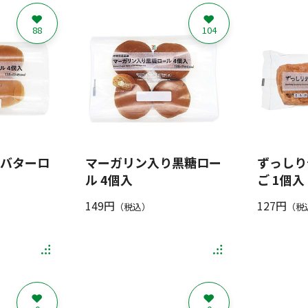
88
104
バターロ
マーガリン入り黒糖ロー
ずっしり
ル 4個入
ご 1個入
149円
127円
（税込）
（税