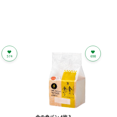
574
698
l
金の食パン 4枚入