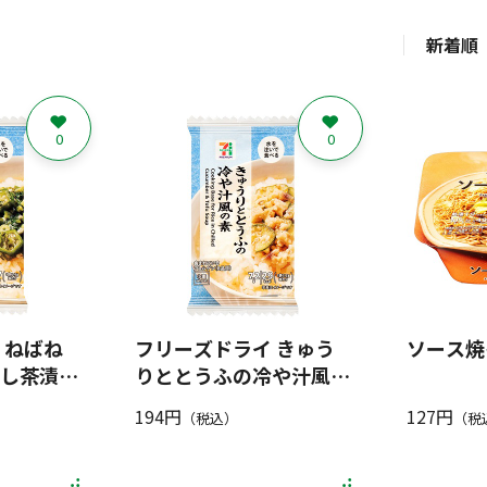
新着順
0
0
 ねばね
フリーズドライ きゅう
ソース焼そ
し茶漬け
りととうふの冷や汁風の
素 7.2g
194円
127円
（税込）
（税