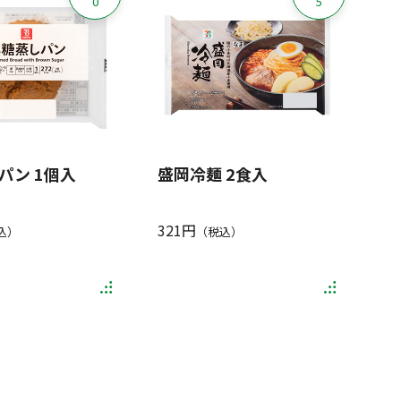
0
5
パン 1個入
盛岡冷麺 2食入
321円
込）
（税込）