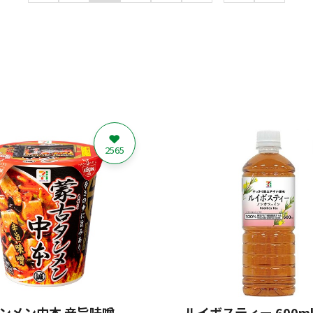
2565
ンメン中本 辛旨味噌
ルイボスティー 600m