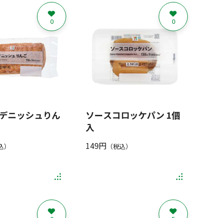
0
0
デニッシュりん
ソースコロッケパン 1個
入
149円
込）
（税込）