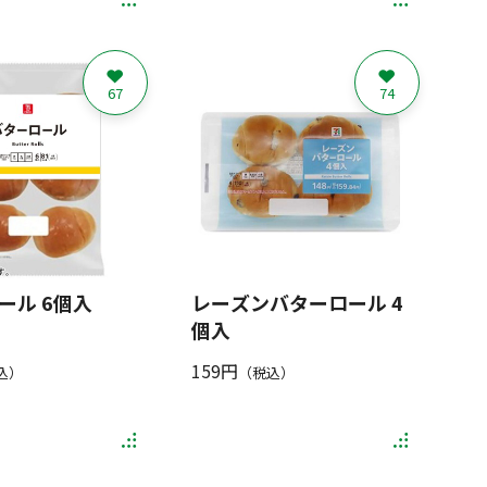
67
74
ール 6個入
レーズンバターロール 4
個入
159円
込）
（税込）