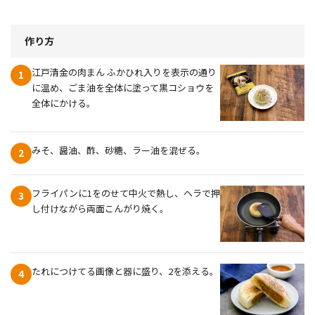
作り方
江戸清金の肉まん ふかひれ入りを表示の通り
1
に温め、ごま油を全体に塗って黒コショウを
全体にかける。
みそ、醤油、酢、砂糖、ラー油を混ぜる。
2
フライパンに1をのせて中火で熱し、ヘラで押
3
し付けながら両面こんがり焼く。
たれにつけてる画像と器に盛り、2を添える。
4