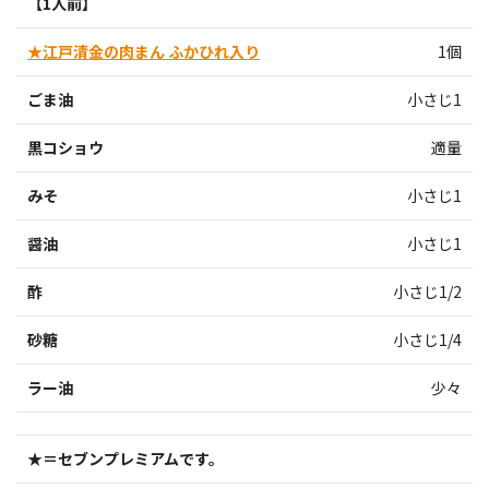
【1人前】
★江戸清金の肉まん ふかひれ入り
1個
ごま油
小さじ1
黒コショウ
適量
みそ
小さじ1
醤油
小さじ1
酢
小さじ1/2
砂糖
小さじ1/4
ラー油
少々
★＝セブンプレミアムです。