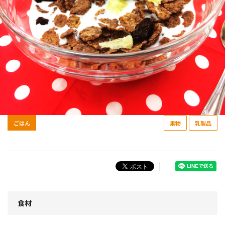
ごはん
果物
乳製品
食材