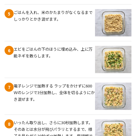
ごはんを入れ、米のかたまりがなくなるまで
5
しっかりとかき混ぜます。
エビをごはんの下のほうに埋め込み、上に万
6
能ネギを散らします。
電子レンジで加熱する ラップをかけずに600
7
Ｗのレンジで3分加熱し、全体を切るようにか
き混ぜます。
いったん取り出し、さらに30秒加熱します。
8
そのあとは水分が飛びパラリとするまで、様
子を見ながら30秒ずつ加熱します。塩胡椒で