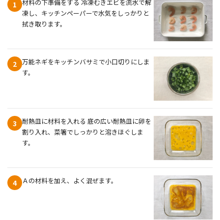
材料の下準備をする 冷凍むきエビを流水で解
1
凍し、キッチンペーパーで水気をしっかりと
拭き取ります。
万能ネギをキッチンバサミで小口切りにしま
2
す。
耐熱皿に材料を入れる 底の広い耐熱皿に卵を
3
割り入れ、菜箸でしっかりと溶きほぐしま
す。
Ａの材料を加え、よく混ぜます。
4