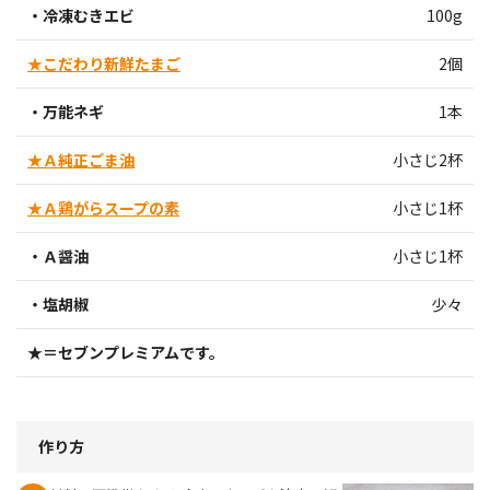
・冷凍むきエビ
100g
★こだわり新鮮たまご
2個
・万能ネギ
1本
★Ａ純正ごま油
小さじ2杯
★Ａ鶏がらスープの素
小さじ1杯
・Ａ醤油
小さじ1杯
・塩胡椒
少々
★＝セブンプレミアムです。
作り方