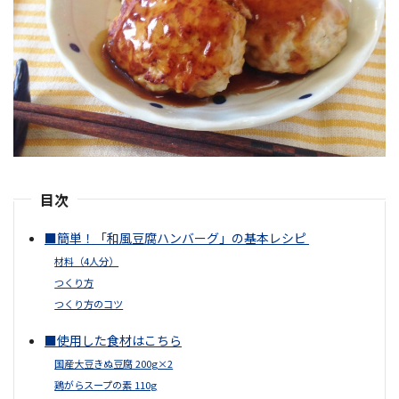
目次
■簡単！「和風豆腐ハンバーグ」の基本レシピ
材料（4人分）
つくり方
つくり方のコツ
■使用した食材はこちら
国産大豆きぬ豆腐 200g×2
鶏がらスープの素 110g