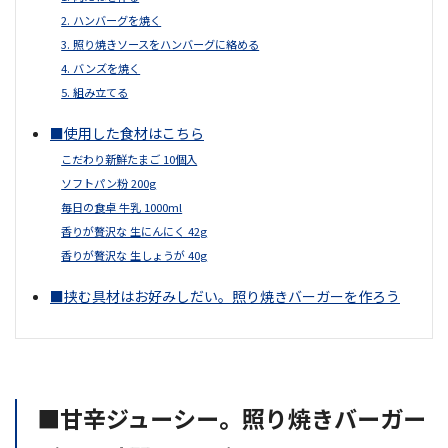
2. ハンバーグを焼く
3. 照り焼きソースをハンバーグに絡める
4. バンズを焼く
5. 組み立てる
■使用した食材はこちら
こだわり新鮮たまご 10個入
ソフトパン粉 200g
毎日の食卓 牛乳 1000ml
香りが贅沢な 生にんにく 42g
香りが贅沢な 生しょうが 40g
■挟む具材はお好みしだい。照り焼きバーガーを作ろう
■甘辛ジューシー。照り焼きバーガー