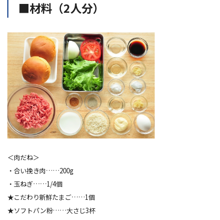
■材料（2人分）
＜肉だね＞
・合い挽き肉……200g
・玉ねぎ……1/4個
★
こだわり新鮮たまご
……1個
★
ソフトパン粉
……大さじ3杯