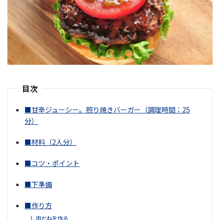
目次
■甘辛ジューシー。照り焼きバーガー（調理時間：25
分）
■材料（2人分）
■コツ・ポイント
■下準備
■作り方
1. 肉だねを作る