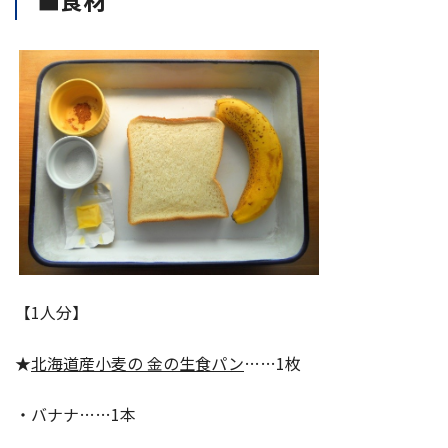
【1人分】
★
北海道産小麦の 金の生食パン
……1枚
・バナナ……1本