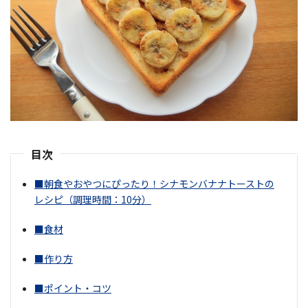
目次
■朝食やおやつにぴったり！シナモンバナナトーストの
レシピ（調理時間：10分）
■食材
■作り方
■ポイント・コツ