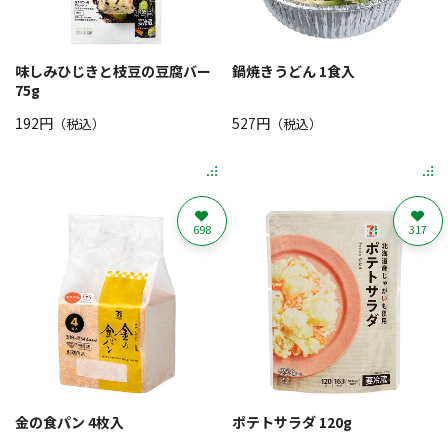
味しみひじきと枝豆の豆腐バー
鍋焼きうどん 1食入
75g
192円
527円
（税込）
（税込）
698
317
金の食パン 4枚入
ポテトサラダ 120g