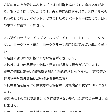
さばの旨味を存分に味わえる「さばの甘酢あんかけ」。食べ応えがあ
り、献立の主役にぴったりです。魚と野菜の両方をバランス
良
く食べら
れるのもうれしいポイント。ぜひ魚料理のレパートリーに加えて、日々
の献立にお役立てください。
※お近くのセブン‐イレブン、および、イトーヨーカドー、ヨークベニ
マル、ヨークマートほか、ヨークグループ各店舗にてお買い求めくださ
い。
※店舗によりお取り扱いのない場合がございます。
※地域により商品規格・価格・発売日が異なる場合がございます。
※表示価格は8％の消費税額を加えた税込価格となります。（酒類等の
軽減税率対象外商品は10％の消費税を加算）
※掲載商品を店内でご飲食される場合は、対象商品の税率が10％となり
ます。
※20歳以上の年齢であることを確認できない場合には酒類の販売はいた
しません。