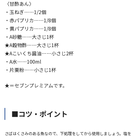
〈甘酢あん〉
・玉ねぎ……1/2個
・赤パプリカ……1/8個
・黄パプリカ……1/8個
・A砂糖……大さじ1杯
★A穀物酢……大さじ1杯
★A
こいくち醤油
……小さじ2杯
・A水……100ml
・片栗粉……小さじ1杯
★＝セブンプレミアムです。
■コツ・ポイント
さばは
くさみ
のある魚なので、下処理をしてから使用しましょう。塩を