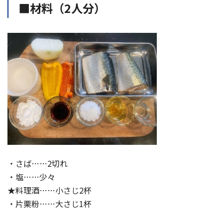
■材料（2人分）
・さば……2切れ
・塩……少々
★
料理酒
……小さじ2杯
・片栗粉……大さじ1杯