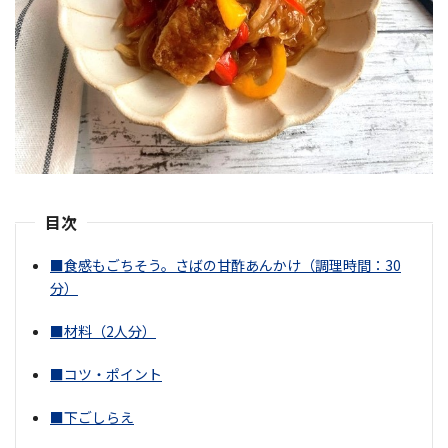
目次
■食感もごちそう。さばの甘酢あんかけ（調理時間：30
分）
■材料（2人分）
■コツ・ポイント
■下ごしらえ