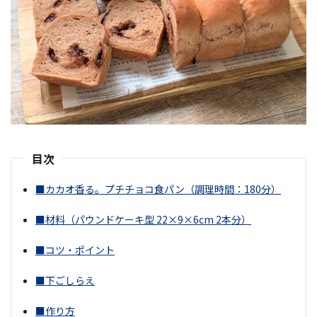
目次
■カカオ香る。プチチョコ食パン（調理時間：180分）
■材料（パウンドケーキ型 22×9×6cm 2本分）
■コツ・ポイント
■下ごしらえ
■作り方