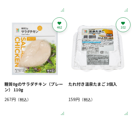
462
102
糖質0gのサラダチキン（プレー
たれ付き温泉たまご 3個入
ン） 110g
267円
159円
（税込）
（税込）