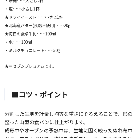
・砂糖……大さじ2杯
・塩……小さじ1杯
★ドライイースト……小さじ1杯
★
北海道バター(食塩不使用)
……20g
★
毎日の食卓牛乳
……100ml
・水……100ml
・ミルクチョコレート……50g
★＝セブンプレミアムです。
■コツ・ポイント
分割した生地を計量し均等な重さにそろえることで、形の
整った山型の食パンに仕上がります。
成形中やオーブンの予熱中は、生地に固く絞ったぬれ布巾