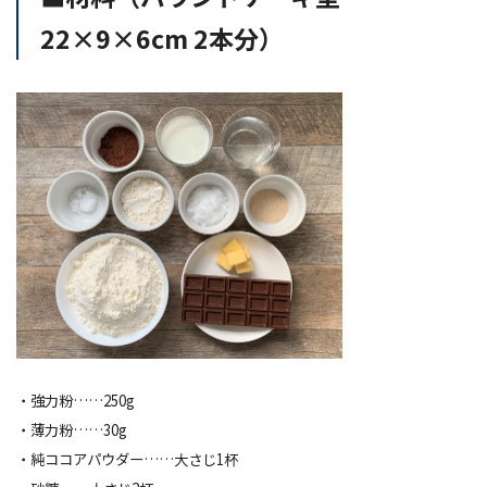
22×9×6cm 2本分）
・強力粉……250g
・薄力粉……30g
・純ココアパウダー……大さじ1杯