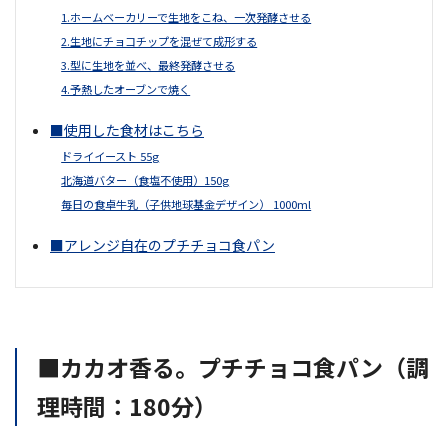
1.ホームベーカリーで生地をこね、一次発酵させる
2.生地にチョコチップを混ぜて成形する
3.型に生地を並べ、最終発酵させる
4.予熱したオーブンで焼く
■使用した食材はこちら
ドライイースト 55g
北海道バター（食塩不使用）150g
毎日の食卓牛乳（子供地球基金デザイン） 1000ml
■アレンジ自在のプチチョコ食パン
■カカオ香る。プチチョコ食パン（調
理時間：180分）