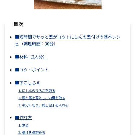
目次
■短時間でサッと煮がコツ！にしんの煮付けの基本レシ
ピ（調理時間：30分）
■材料（2人分）
■コツ・ポイント
■下ごしらえ
1. にしんのうろこを取る
2. 頭と尾を落とし、
内臓
を取る
3. 半分に切り、隠し包丁を入れる
■作り方
1. 煮る
2. 煮汁を煮詰める