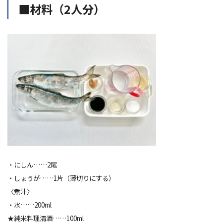
■材料（2人分）
・にしん……2尾
・しょうが……1片（薄切りにする）
〈煮汁〉
・水……200ml
★
純米料理清酒
……100ml