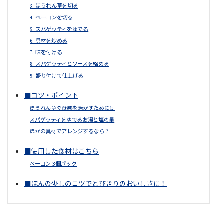
3. ほうれん草を切る
4. ベーコンを切る
5. スパゲッティをゆでる
6. 具材を炒める
7. 味を付ける
8. スパゲッティとソースを絡める
9. 盛り付けて仕上げる
■コツ・ポイント
ほうれん草の食感を活かすためには
スパゲッティをゆでるお湯と塩の量
ほかの具材でアレンジするなら？
■使用した食材はこちら
ベーコン 3個パック
■ほんの少しのコツでとびきりのおいしさに！