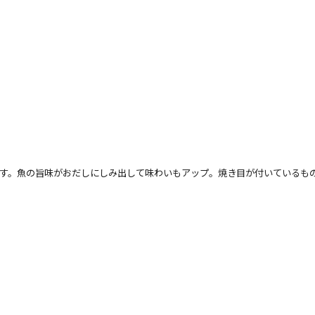
です。魚の旨味がおだしにしみ出して味わいもアップ。焼き目が付いているも