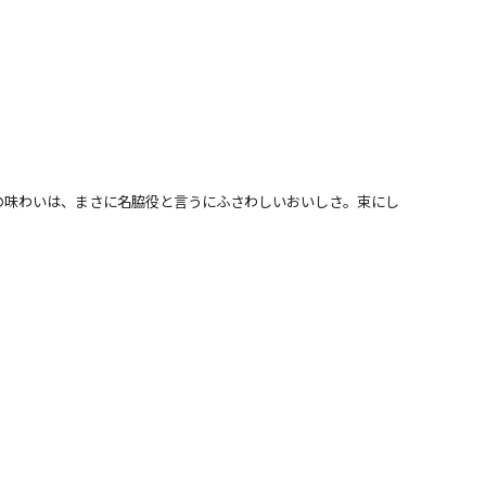
の味わいは、まさに名脇役と言うにふさわしいおいしさ。束にし