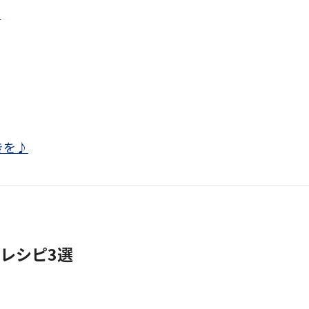
ト
きを♪
レシピ3選