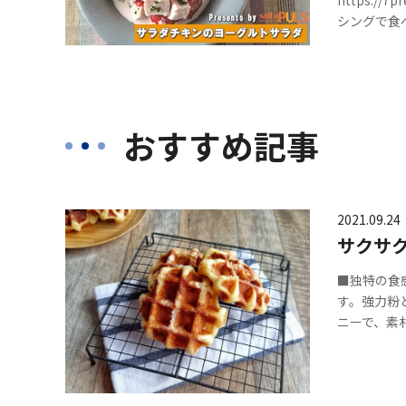
シングで食
おすすめ記事
2021.09.24
サクサ
■独特の食
す。強力粉
ニーで、素