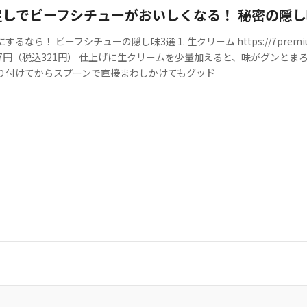
しでビーフシチューがおいしくなる！ 秘密の隠し
なら！ ビーフシチューの隠し味3選 1. 生クリーム https://7premium.jp/p
97円（税込321円） 仕上げに生クリームを少量加えると、味がグンと
り付けてからスプーンで直接まわしかけてもグッド