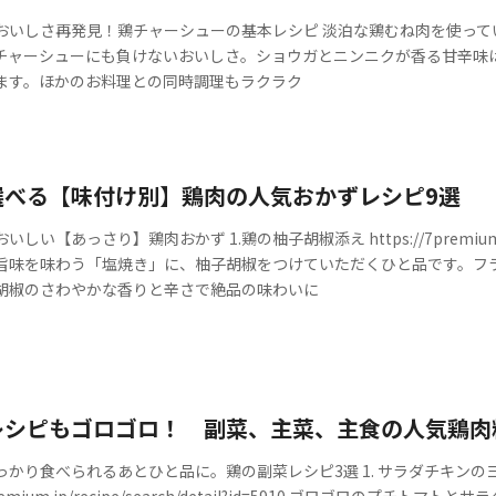
おいしさ再発見！鶏チャーシューの基本レシピ 淡泊な鶏むね肉を使っ
チャーシューにも負けないおいしさ。ショウガとニンニクが香る甘辛味
ます。ほかのお料理との同時調理もラクラク
選べる【味付け別】鶏肉の人気おかずレシピ9選
い【あっさり】鶏肉おかず 1.鶏の柚子胡椒添え https://7premium.jp/rec
旨味を味わう「塩焼き」に、柚子胡椒をつけていただくひと品です。フ
胡椒のさわやかな香りと辛さで絶品の味わいに
レシピもゴロゴロ！ 副菜、主菜、主食の人気鶏肉
っかり食べられるあとひと品に。鶏の副菜レシピ3選 1. サラダチキンの
/7premium.jp/recipe/search/detail?id=5910 ゴロゴロ