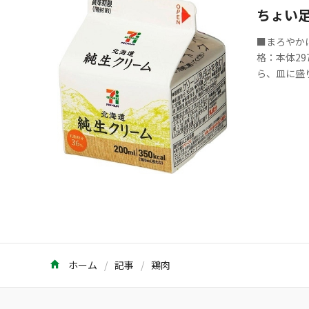
ちょい足
■まろやかにする
格：本体2
ら、皿に盛
ホーム
記事
鶏肉