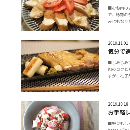
■むね肉の
で、豚肉の
みにもなり
2019.11.01
気分で
■しみじみおいし
肉のコクと
すが、柚子
2019.10.18
お手軽
■野菜もし
https:/