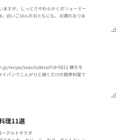
ていますが、しっとりやわらかくボリューミー
は、白いごはんのおともにも、お酒のおつま
ipe/search/detail?id=5811 鶏モモ
ライパンでこんがりと焼くだけの簡単料理で
料理11選
ヨーグルトサラダ
のプチトマトとサラダチキンを、クリーミーなヨーグルトドレッ