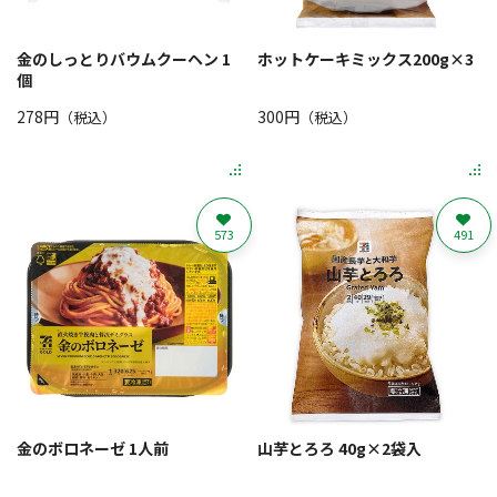
金のしっとりバウムクーヘン 1
ホットケーキミックス200g×3
個
278円
300円
（税込）
（税込）
573
491
金のボロネーゼ 1人前
山芋とろろ 40g×2袋入