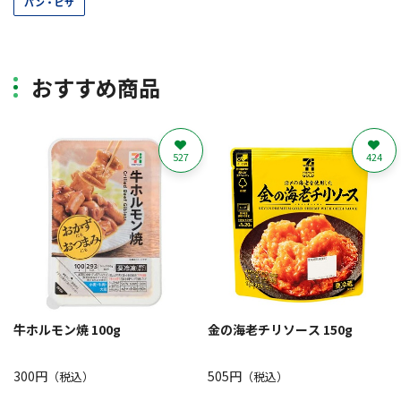
パン・ピザ
おすすめ商品
527
424
牛ホルモン焼 100g
金の海老チリソース 150g
300円
505円
（税込）
（税込）