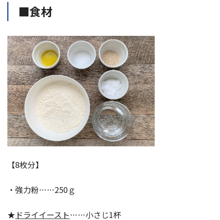
■食材
【8枚分】
・強力粉……250ｇ
★
ドライイースト
……小さじ1杯