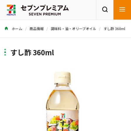
ホーム
商品情報
調味料・油・オリーブオイル
すし酢 360ml
商品を探す
レシピを探す
すし酢 360ml