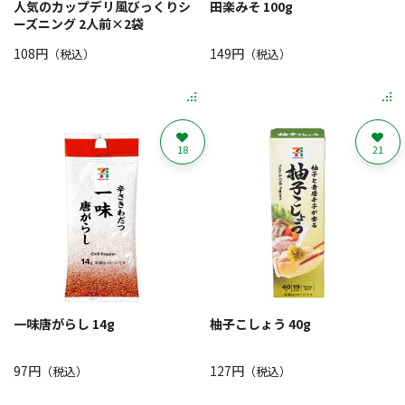
人気のカップデリ風びっくりシ
田楽みそ 100g
ーズニング 2人前×2袋
108円
149円
（税込）
（税込）
18
21
一味唐がらし 14g
柚子こしょう 40g
97円
127円
（税込）
（税込）