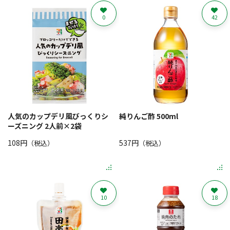
0
42
人気のカップデリ風びっくりシ
純りんご酢 500ml
ーズニング 2人前×2袋
108円
537円
（税込）
（税込）
10
18