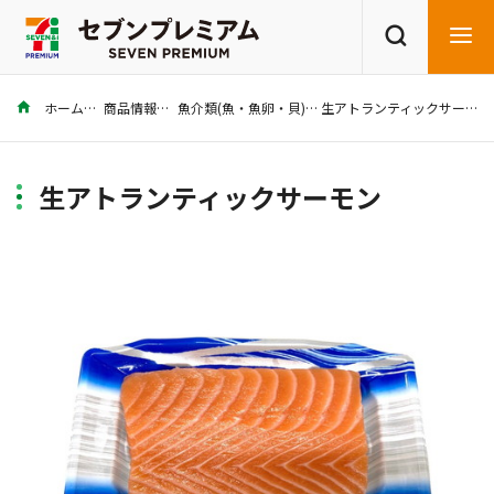
ホーム
商品情報
魚介類(魚・魚卵・貝)
生アトランティックサーモン
商品を探す
レシピを探す
生アトランティックサーモン