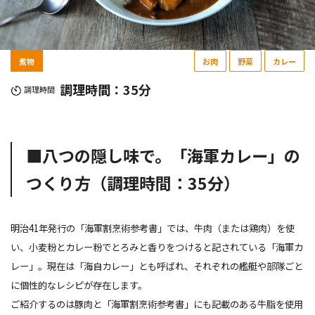
煮物
お肉
野菜
カレー
調理時間：35分
調理時間
■八つの隠し味で。「海軍カレー」の
つくり方（調理時間：35分）
明治41年発行の「海軍割烹術参考書」では、牛肉（または鶏肉）を使
い、小麦粉とカレー粉でとろみと香りをつけると記されている「海軍カ
レー」。現在は「海自カレー」とも呼ばれ、それぞれの艦艇や部隊ごと
に個性的なレシピが存在します。
ご紹介するのは豚肉と「海軍割烹術参考書」にも記載のある牛脂を使用