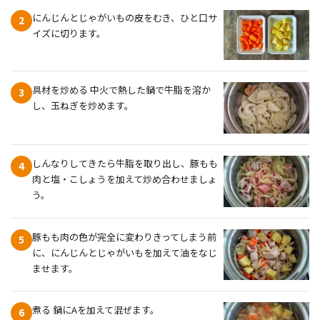
にんじんとじゃがいもの皮をむき、ひと口サ
2
イズに切ります。
具材を炒める 中火で熱した鍋で牛脂を溶か
3
し、玉ねぎを炒めます。
しんなりしてきたら牛脂を取り出し、豚もも
4
肉と塩・こしょうを加えて炒め合わせましょ
う。
豚もも肉の色が完全に変わりきってしまう前
5
に、にんじんとじゃがいもを加えて油をなじ
ませます。
煮る 鍋にAを加えて混ぜます。
6