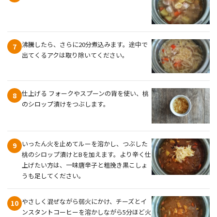
沸騰したら、さらに20分煮込みます。途中で
7
出てくるアクは取り除いてください。
仕上げる フォークやスプーンの背を使い、桃
8
のシロップ漬けをつぶします。
いったん火を止めてルーを溶かし、つぶした
9
桃のシロップ漬けとBを加えます。より辛く仕
上げたい方は、一味唐辛子と粗挽き黒こしょ
うも足してください。
やさしく混ぜながら弱火にかけ、チーズとイ
10
ンスタントコーヒーを溶かしながら5分ほど火