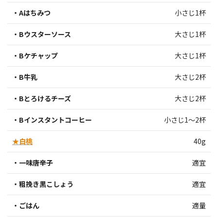
・Aはちみつ
小さじ1杯
・Bウスターソース
大さじ1杯
・Bケチャップ
大さじ1杯
・B牛乳
大さじ2杯
・Bとろけるチーズ
大さじ2杯
・Bインスタントコーヒー
小さじ1～2杯
★白桃
40g
・一味唐辛子
適宜
・粗挽き黒こしょう
適宜
・ごはん
適量