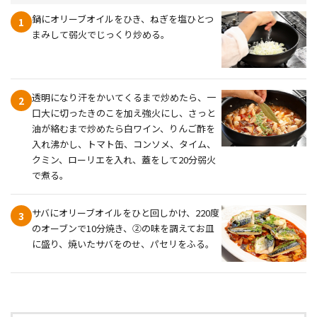
鍋にオリーブオイルをひき、ねぎを塩ひとつ
1
まみして弱火でじっくり炒める。
透明になり汗をかいてくるまで炒めたら、一
2
口大に切ったきのこを加え強火にし、さっと
油が絡むまで炒めたら白ワイン、りんご酢を
入れ沸かし、トマト缶、コンソメ、タイム、
クミン、ローリエを入れ、蓋をして20分弱火
で煮る。
サバにオリーブオイルをひと回しかけ、220度
3
のオーブンで10分焼き、②の味を調えてお皿
に盛り、焼いたサバをのせ、パセリをふる。