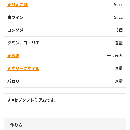
★りんご酢
50cc
白ワイン
50cc
コンソメ
1個
クミン、ローリエ
適量
★お塩
一つまみ
★オリーブオイル
適量
パセリ
適量
★=セブンプレミアムです。
作り方