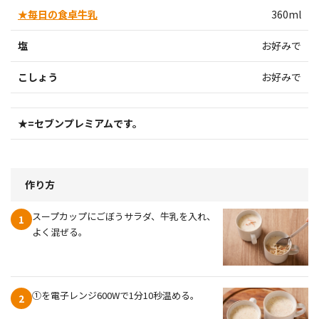
★毎日の食卓牛乳
360ml
塩
お好みで
こしょう
お好みで
★=セブンプレミアムです。
作り方
スープカップにごぼうサラダ、牛乳を入れ、
1
よく混ぜる。
①を電子レンジ600Wで1分10秒温める。
2