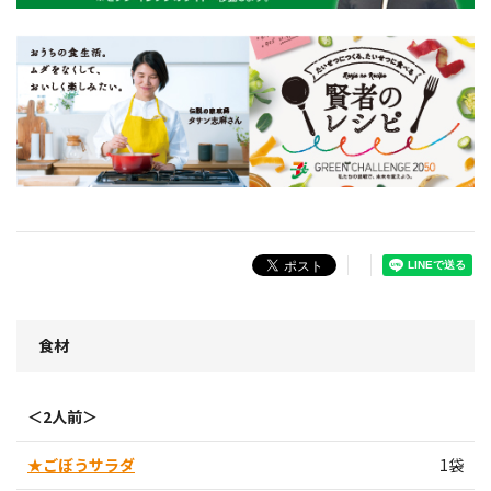
食材
＜2人前＞
★ごぼうサラダ
1袋