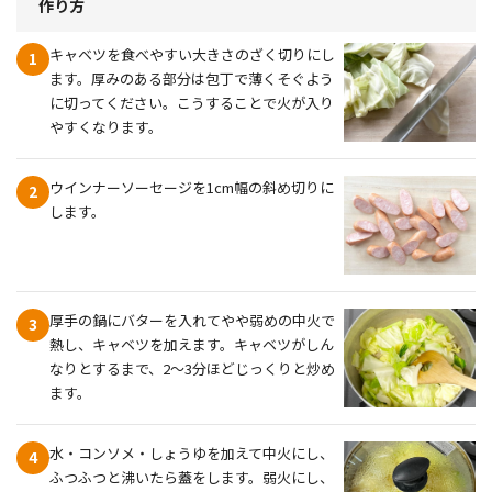
作り方
キャベツを食べやすい大きさのざく切りにし
1
ます。厚みのある部分は包丁で薄くそぐよう
に切ってください。こうすることで火が入り
やすくなります。
ウインナーソーセージを1cm幅の斜め切りに
2
します。
厚手の鍋にバターを入れてやや弱めの中火で
3
熱し、キャベツを加えます。キャベツがしん
なりとするまで、2〜3分ほどじっくりと炒め
ます。
水・コンソメ・しょうゆを加えて中火にし、
4
ふつふつと沸いたら蓋をします。弱火にし、