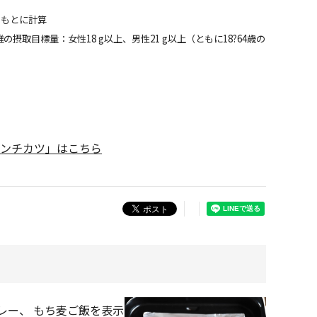
をもとに計算
摂取目標量：女性18 g以上、男性21 g以上（ともに18?64歳の
ンチカツ」はこちら
レー、 もち麦ご飯を表示