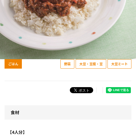
ごはん
野菜
大豆・豆腐・豆
大豆ミート
食材
【4人分】