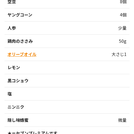
空豆
8個
ヤングコーン
4個
人参
少量
鶏肉のささみ
50g
オリーブオイル
大さじ1
レモン
黒コショウ
塩
ニンニク
隠し味蜂蜜
微量
★＝セブンプレミアムです。