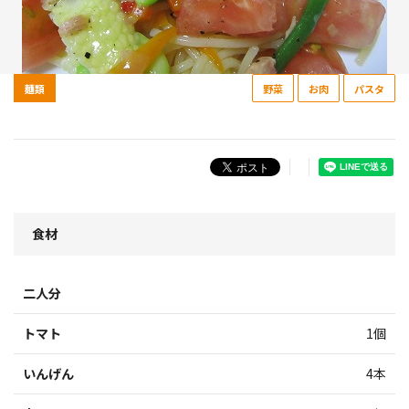
麺類
野菜
お肉
パスタ
食材
二人分
トマト
1個
いんげん
4本