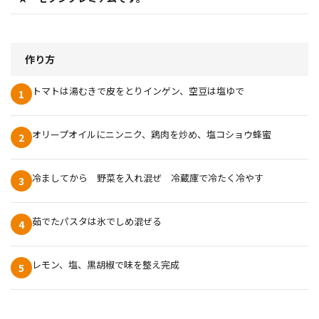
作り方
トマトは湯むきで皮をとりインゲン、空豆は塩ゆで
1
オリープオイルにニンニク、鶏肉を炒め、塩コショウ蜂蜜
2
冷ましてから 野菜を入れ混ぜ 冷蔵庫で冷たく冷やす
3
茹でたパスタは氷でしめ混ぜる
4
レモン、塩、黒胡椒で味を整え完成
5