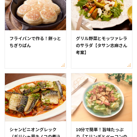
フライパンで作る！餅っと
グリル野菜とモッツァレラ
ちぎりぱん
のサラダ【タサン志麻さん
考案】
シャンピニオングレック
10分で簡単！旨味たっぷ
（ギリシャ風キノコの煮込
り「エリンギとベーコンの