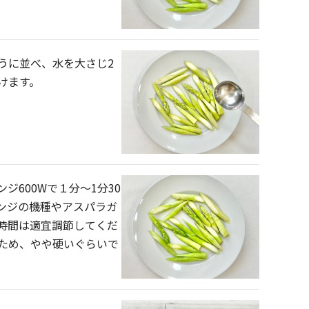
うに並べ、水を大さじ2
けます。
ジ600Wで１分〜1分30
ンジの機種やアスパラガ
時間は適宜調節してくだ
ため、やや硬いぐらいで