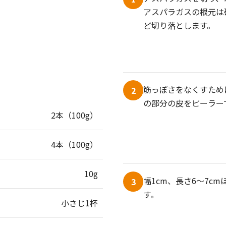
アスパラガスの根元は硬
ど切り落とします。
筋っぽさをなくすため
2
の部分の皮をピーラー
2本（100g）
4本（100g）
10g
幅1cm、長さ6〜7c
3
す。
小さじ1杯