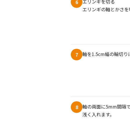
エリンギを切る
6
エリンギの軸とかさを
軸を1.5cm幅の輪切
7
軸の両面に5mm間隔
8
浅く入れます。