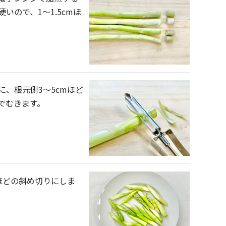
いので、1〜1.5cmほ
に、根元側3〜5cmほど
でむきます。
mほどの斜め切りにしま