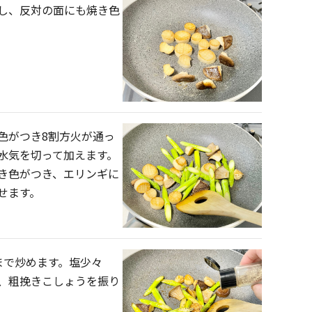
し、反対の面にも焼き色
色がつき8割方火が通っ
水気を切って加えます。
き色がつき、エリンギに
せます。
まで炒めます。塩少々
、粗挽きこしょうを振り